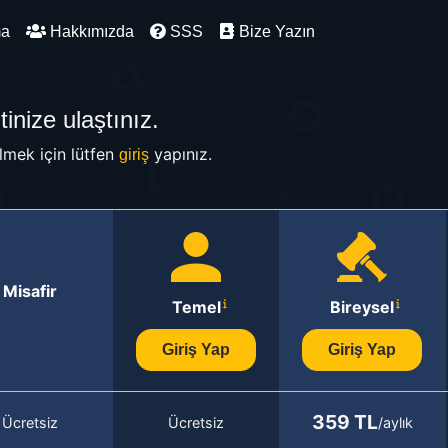
ma
Hakkımızda
SSS
Bize Yazın
inize ulaştınız.
mek için lütfen
yapınız.
giriş
Misafir
Temel
Bireysel
Giriş Yap
Giriş Yap
359 TL
Ücretsiz
Ücretsiz
/aylık