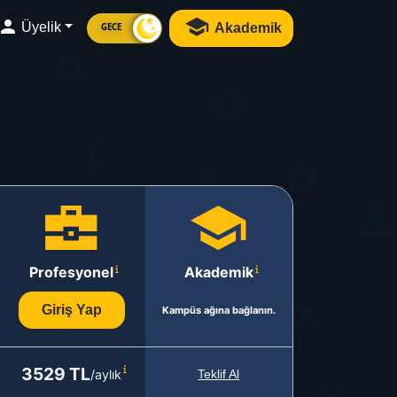
Üyelik
Akademik
GECE
Profesyonel
Akademik
Giriş Yap
Kampüs ağına bağlanın.
3529 TL
/aylık
Teklif Al