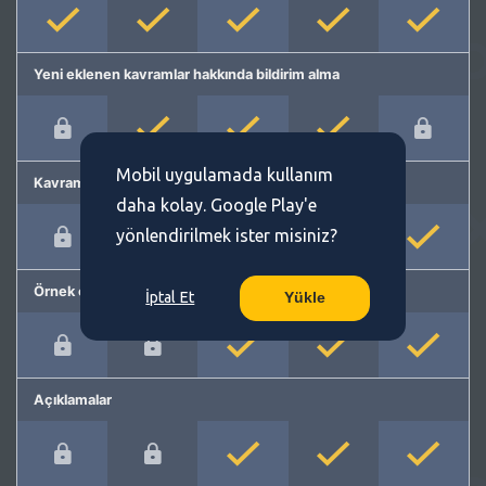
Yeni eklenen kavramlar hakkında bildirim alma
Mobil uygulamada kullanım
Kavram önerme
daha kolay. Google Play'e
yönlendirilmek ister misiniz?
Örnek cümleler
İptal Et
Yükle
Açıklamalar