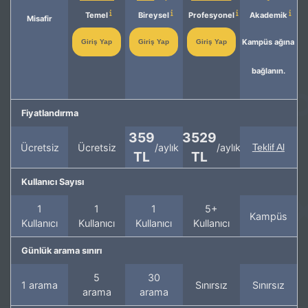
Temel
Bireysel
Profesyonel
Akademik
Misafir
Kampüs ağına
Giriş Yap
Giriş Yap
Giriş Yap
bağlanın.
Fiyatlandırma
359
3529
Ücretsiz
Ücretsiz
/aylık
/aylık
Teklif Al
TL
TL
Kullanıcı Sayısı
1
1
1
5+
Kampüs
Kullanıcı
Kullanıcı
Kullanıcı
Kullanıcı
Günlük arama sınırı
5
30
1 arama
Sınırsız
Sınırsız
arama
arama