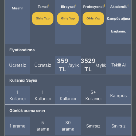
Temel
Bireysel
Profesyonel
Akademik
Misafir
Kampüs ağına
Giriş Yap
Giriş Yap
Giriş Yap
bağlanın.
Fiyatlandırma
359
3529
Ücretsiz
Ücretsiz
/aylık
/aylık
Teklif Al
TL
TL
Kullanıcı Sayısı
1
1
1
5+
Kampüs
Kullanıcı
Kullanıcı
Kullanıcı
Kullanıcı
Günlük arama sınırı
5
30
1 arama
Sınırsız
Sınırsız
arama
arama