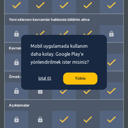
Yeni eklenen kavramlar hakkında bildirim alma
Mobil uygulamada kullanım
Kavram önerme
daha kolay. Google Play'e
yönlendirilmek ister misiniz?
Örnek cümleler
İptal Et
Yükle
Açıklamalar