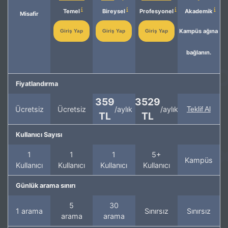
Temel
Bireysel
Profesyonel
Akademik
Misafir
Kampüs ağına
Giriş Yap
Giriş Yap
Giriş Yap
bağlanın.
Fiyatlandırma
359
3529
Ücretsiz
Ücretsiz
/aylık
/aylık
Teklif Al
TL
TL
Kullanıcı Sayısı
1
1
1
5+
Kampüs
Kullanıcı
Kullanıcı
Kullanıcı
Kullanıcı
Günlük arama sınırı
5
30
1 arama
Sınırsız
Sınırsız
arama
arama