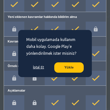
Yeni eklenen kavramlar hakkında bildirim alma
Mobil uygulamada kullanım
Kavram önerme
daha kolay. Google Play'e
yönlendirilmek ister misiniz?
Örnek cümleler
İptal Et
Yükle
Açıklamalar