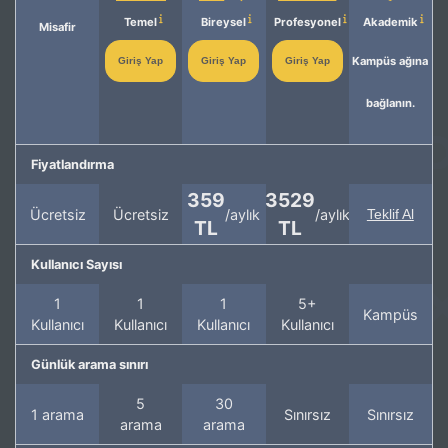
Temel
Bireysel
Profesyonel
Akademik
Misafir
Kampüs ağına
Giriş Yap
Giriş Yap
Giriş Yap
bağlanın.
Fiyatlandırma
359
3529
Ücretsiz
Ücretsiz
/aylık
/aylık
Teklif Al
TL
TL
Kullanıcı Sayısı
1
1
1
5+
Kampüs
Kullanıcı
Kullanıcı
Kullanıcı
Kullanıcı
Günlük arama sınırı
5
30
1 arama
Sınırsız
Sınırsız
arama
arama