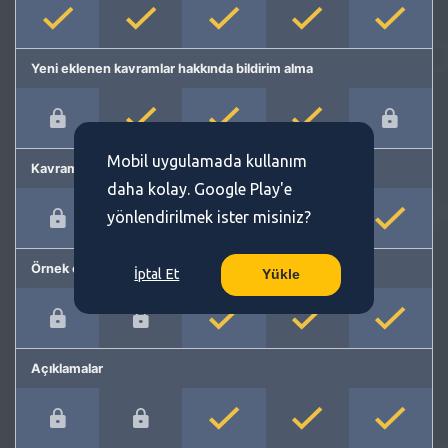
Yeni eklenen kavramlar hakkında bildirim alma
Mobil uygulamada kullanım
Kavram önerme
daha kolay. Google Play'e
yönlendirilmek ister misiniz?
Örnek cümleler
İptal Et
Yükle
Açıklamalar