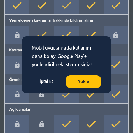
Yeni eklenen kavramlar hakkında bildirim alma
Mobil uygulamada kullanım
Kavram önerme
daha kolay. Google Play'e
yönlendirilmek ister misiniz?
Örnek cümleler
İptal Et
Yükle
Açıklamalar