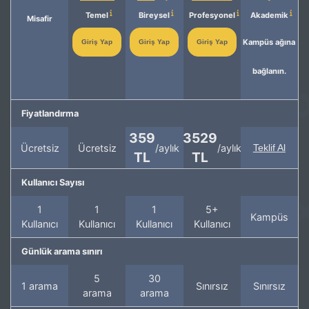
Temel
Bireysel
Profesyonel
Akademik
Misafir
Kampüs ağına
Giriş Yap
Giriş Yap
Giriş Yap
bağlanın.
Fiyatlandırma
359
3529
Ücretsiz
Ücretsiz
/aylık
/aylık
Teklif Al
TL
TL
Kullanıcı Sayısı
1
1
1
5+
Kampüs
Kullanıcı
Kullanıcı
Kullanıcı
Kullanıcı
Günlük arama sınırı
5
30
1 arama
Sınırsız
Sınırsız
arama
arama