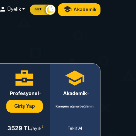
Üyelik
Akademik
GECE
Profesyonel
Akademik
Giriş Yap
Kampüs ağına bağlanın.
3529 TL
/aylık
Teklif Al