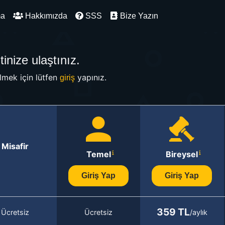
ma
Hakkımızda
SSS
Bize Yazın
inize ulaştınız.
mek için lütfen
yapınız.
giriş
Misafir
Temel
Bireysel
Giriş Yap
Giriş Yap
359 TL
Ücretsiz
Ücretsiz
/aylık