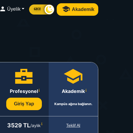
Üyelik
Akademik
GECE
Profesyonel
Akademik
Giriş Yap
Kampüs ağına bağlanın.
3529 TL
/aylık
Teklif Al