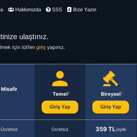
ma
Hakkımızda
SSS
Bize Yazın
inize ulaştınız.
mek için lütfen
yapınız.
giriş
Misafir
Temel
Bireysel
Giriş Yap
Giriş Yap
359 TL
Ücretsiz
Ücretsiz
/aylık