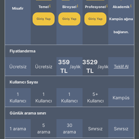
Temel
Bireysel
Profesyonel
Akademik
Misafir
Kampüs ağına
Giriş Yap
Giriş Yap
Giriş Yap
bağlanın.
Fiyatlandırma
359
3529
Ücretsiz
Ücretsiz
/aylık
/aylık
Teklif Al
TL
TL
Kullanıcı Sayısı
1
1
1
5+
Kampüs
Kullanıcı
Kullanıcı
Kullanıcı
Kullanıcı
Günlük arama sınırı
5
30
1 arama
Sınırsız
Sınırsız
arama
arama