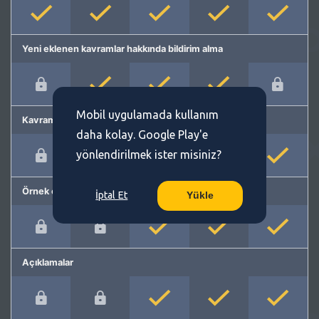
Yeni eklenen kavramlar hakkında bildirim alma
Mobil uygulamada kullanım
Kavram önerme
daha kolay. Google Play'e
yönlendirilmek ister misiniz?
Örnek cümleler
İptal Et
Yükle
Açıklamalar