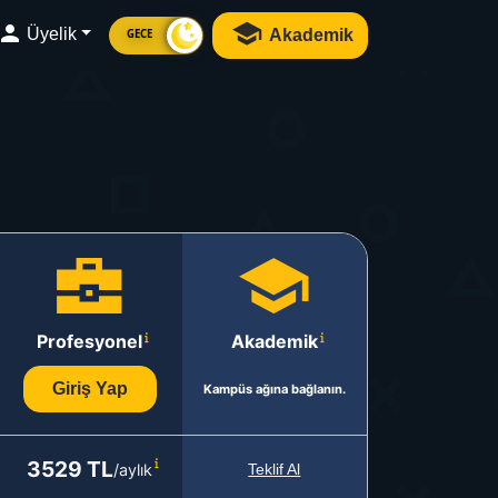
Üyelik
Akademik
GECE
Profesyonel
Akademik
Giriş Yap
Kampüs ağına bağlanın.
3529 TL
/aylık
Teklif Al