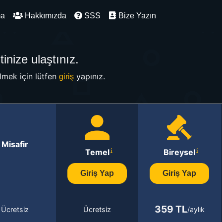
ma
Hakkımızda
SSS
Bize Yazın
inize ulaştınız.
mek için lütfen
yapınız.
giriş
Misafir
Temel
Bireysel
Giriş Yap
Giriş Yap
359 TL
Ücretsiz
Ücretsiz
/aylık