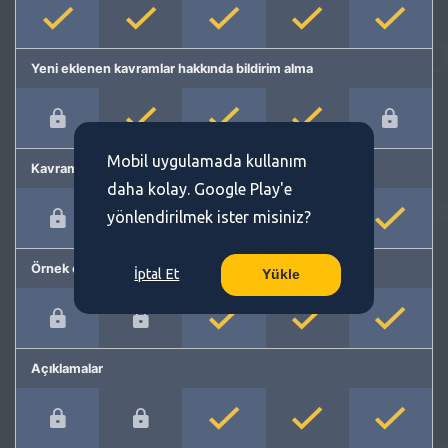
Yeni eklenen kavramlar hakkında bildirim alma
Mobil uygulamada kullanım
Kavram önerme
daha kolay. Google Play'e
yönlendirilmek ister misiniz?
Örnek cümleler
İptal Et
Yükle
Açıklamalar