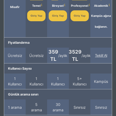
Temel
Bireysel
Profesyonel
Akademik
Misafir
Kampüs ağına
Giriş Yap
Giriş Yap
Giriş Yap
bağlanın.
Fiyatlandırma
359
3529
Ücretsiz
Ücretsiz
/aylık
/aylık
Teklif Al
TL
TL
Kullanıcı Sayısı
1
1
1
5+
Kampüs
Kullanıcı
Kullanıcı
Kullanıcı
Kullanıcı
Günlük arama sınırı
5
30
1 arama
Sınırsız
Sınırsız
arama
arama