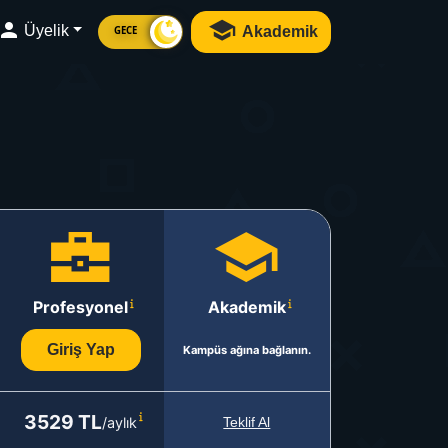
Üyelik
Akademik
GECE
Profesyonel
Akademik
Giriş Yap
Kampüs ağına bağlanın.
3529 TL
/aylık
Teklif Al