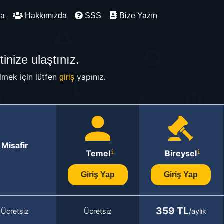
ma
Hakkımızda
SSS
Bize Yazın
inize ulaştınız.
mek için lütfen
yapınız.
giriş
Misafir
Temel
Bireysel
Giriş Yap
Giriş Yap
359 TL
Ücretsiz
Ücretsiz
/aylık