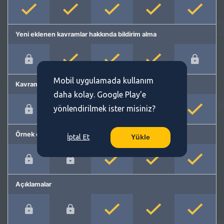
Yeni eklenen kavramlar hakkında bildirim alma
Mobil uygulamada kullanım
Kavram önerme
daha kolay. Google Play'e
yönlendirilmek ister misiniz?
Örnek cümleler
İptal Et
Yükle
Açıklamalar