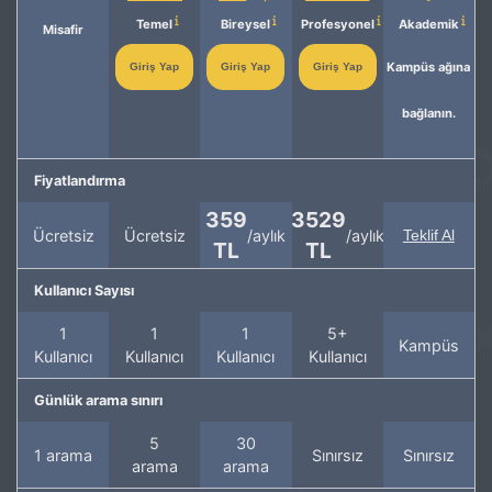
Temel
Bireysel
Profesyonel
Akademik
Misafir
Kampüs ağına
Giriş Yap
Giriş Yap
Giriş Yap
bağlanın.
Fiyatlandırma
359
3529
Ücretsiz
Ücretsiz
/aylık
/aylık
Teklif Al
TL
TL
Kullanıcı Sayısı
1
1
1
5+
Kampüs
Kullanıcı
Kullanıcı
Kullanıcı
Kullanıcı
Günlük arama sınırı
5
30
1 arama
Sınırsız
Sınırsız
arama
arama