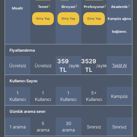
Temel
Bireysel
Profesyonel
Akademik
Misafir
Kampüs ağına
Giriş Yap
Giriş Yap
Giriş Yap
bağlanın.
Fiyatlandırma
359
3529
Ücretsiz
Ücretsiz
/aylık
/aylık
Teklif Al
TL
TL
Kullanıcı Sayısı
1
1
1
5+
Kampüs
Kullanıcı
Kullanıcı
Kullanıcı
Kullanıcı
Günlük arama sınırı
5
30
1 arama
Sınırsız
Sınırsız
arama
arama