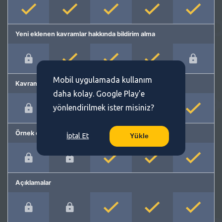
Yeni eklenen kavramlar hakkında bildirim alma
Mobil uygulamada kullanım
Kavram önerme
daha kolay. Google Play'e
yönlendirilmek ister misiniz?
Örnek cümleler
İptal Et
Yükle
Açıklamalar