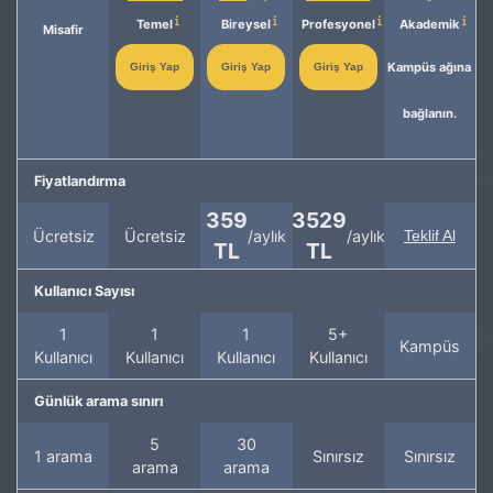
Temel
Bireysel
Profesyonel
Akademik
Misafir
Kampüs ağına
Giriş Yap
Giriş Yap
Giriş Yap
bağlanın.
Fiyatlandırma
359
3529
Ücretsiz
Ücretsiz
/aylık
/aylık
Teklif Al
TL
TL
Kullanıcı Sayısı
1
1
1
5+
Kampüs
Kullanıcı
Kullanıcı
Kullanıcı
Kullanıcı
Günlük arama sınırı
5
30
1 arama
Sınırsız
Sınırsız
arama
arama