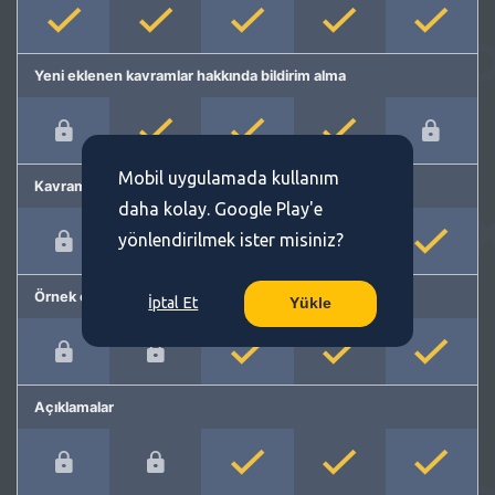
Yeni eklenen kavramlar hakkında bildirim alma
Mobil uygulamada kullanım
Kavram önerme
daha kolay. Google Play'e
yönlendirilmek ister misiniz?
Örnek cümleler
İptal Et
Yükle
Açıklamalar