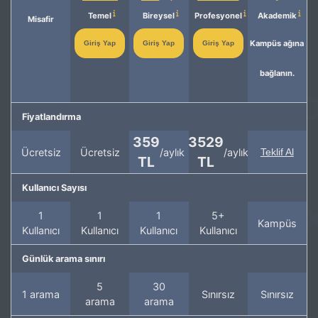
Temel
Bireysel
Profesyonel
Akademik
Misafir
Kampüs ağına
Giriş Yap
Giriş Yap
Giriş Yap
bağlanın.
Fiyatlandırma
359
3529
Ücretsiz
Ücretsiz
/aylık
/aylık
Teklif Al
TL
TL
Kullanıcı Sayısı
1
1
1
5+
Kampüs
Kullanıcı
Kullanıcı
Kullanıcı
Kullanıcı
Günlük arama sınırı
5
30
1 arama
Sınırsız
Sınırsız
arama
arama