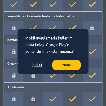
Yeni eklenen kavramlar hakkında bildirim alma
Mobil uygulamada kullanım
Kavram önerme
daha kolay. Google Play'e
yönlendirilmek ister misiniz?
Örnek cümleler
İptal Et
Yükle
Açıklamalar