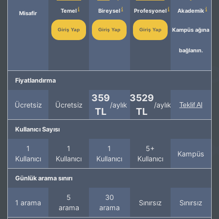
Temel
Bireysel
Profesyonel
Akademik
Misafir
Kampüs ağına
Giriş Yap
Giriş Yap
Giriş Yap
bağlanın.
Fiyatlandırma
359
3529
Ücretsiz
Ücretsiz
/aylık
/aylık
Teklif Al
TL
TL
Kullanıcı Sayısı
1
1
1
5+
Kampüs
Kullanıcı
Kullanıcı
Kullanıcı
Kullanıcı
Günlük arama sınırı
5
30
1 arama
Sınırsız
Sınırsız
arama
arama