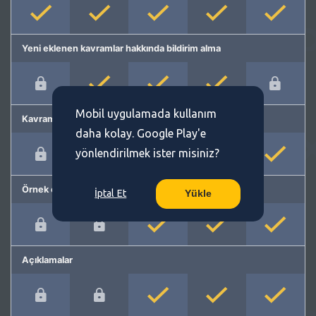
Yeni eklenen kavramlar hakkında bildirim alma
Mobil uygulamada kullanım
Kavram önerme
daha kolay. Google Play'e
yönlendirilmek ister misiniz?
Örnek cümleler
İptal Et
Yükle
Açıklamalar