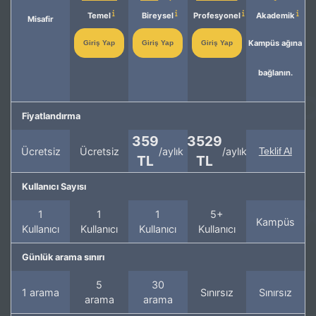
Temel
Bireysel
Profesyonel
Akademik
Misafir
Kampüs ağına
Giriş Yap
Giriş Yap
Giriş Yap
bağlanın.
Fiyatlandırma
359
3529
Ücretsiz
Ücretsiz
/aylık
/aylık
Teklif Al
TL
TL
Kullanıcı Sayısı
1
1
1
5+
Kampüs
Kullanıcı
Kullanıcı
Kullanıcı
Kullanıcı
Günlük arama sınırı
5
30
1 arama
Sınırsız
Sınırsız
arama
arama