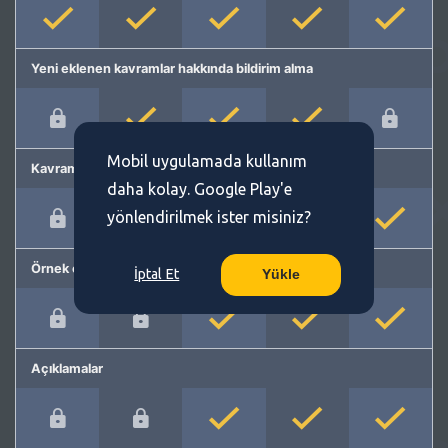
Yeni eklenen kavramlar hakkında bildirim alma
Mobil uygulamada kullanım
Kavram önerme
daha kolay. Google Play'e
yönlendirilmek ister misiniz?
Örnek cümleler
İptal Et
Yükle
Açıklamalar