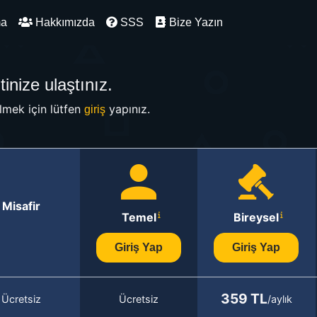
ma
Hakkımızda
SSS
Bize Yazın
inize ulaştınız.
mek için lütfen
yapınız.
giriş
Misafir
Temel
Bireysel
Giriş Yap
Giriş Yap
359 TL
Ücretsiz
Ücretsiz
/aylık