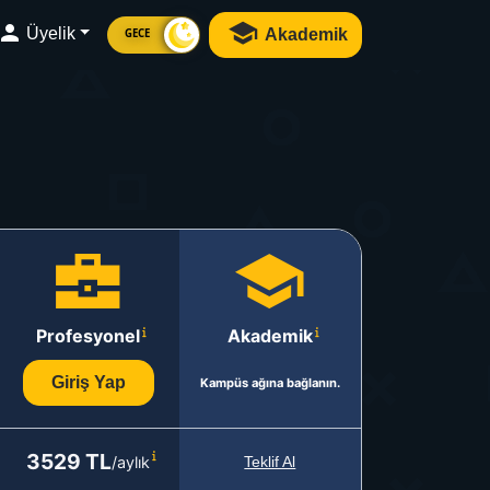
Üyelik
Akademik
GECE
Profesyonel
Akademik
Giriş Yap
Kampüs ağına bağlanın.
3529 TL
/aylık
Teklif Al