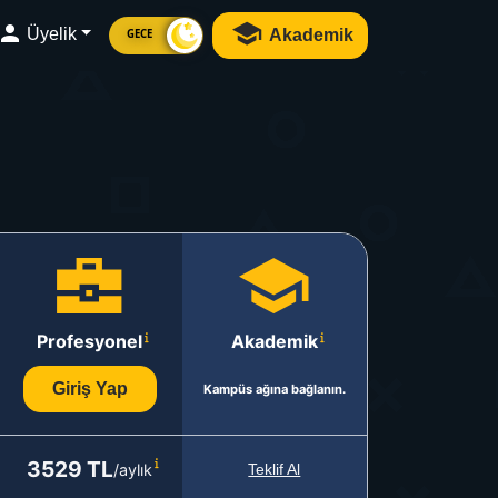
Üyelik
Akademik
GECE
Profesyonel
Akademik
Giriş Yap
Kampüs ağına bağlanın.
3529 TL
/aylık
Teklif Al