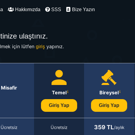
ma
Hakkımızda
SSS
Bize Yazın
inize ulaştınız.
mek için lütfen
yapınız.
giriş
Misafir
Temel
Bireysel
Giriş Yap
Giriş Yap
359 TL
Ücretsiz
Ücretsiz
/aylık