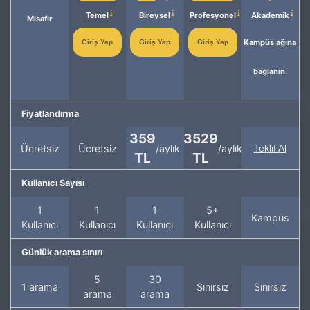
Temel
Bireysel
Profesyonel
Akademik
Misafir
Kampüs ağına
Giriş Yap
Giriş Yap
Giriş Yap
bağlanın.
Fiyatlandırma
359
3529
Ücretsiz
Ücretsiz
/aylık
/aylık
Teklif Al
TL
TL
Kullanıcı Sayısı
1
1
1
5+
Kampüs
Kullanıcı
Kullanıcı
Kullanıcı
Kullanıcı
Günlük arama sınırı
5
30
1 arama
Sınırsız
Sınırsız
arama
arama