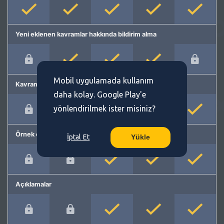
Yeni eklenen kavramlar hakkında bildirim alma
Mobil uygulamada kullanım
Kavram önerme
daha kolay. Google Play'e
yönlendirilmek ister misiniz?
Örnek cümleler
İptal Et
Yükle
Açıklamalar