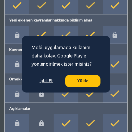
Yeni eklenen kavramlar hakkında bildirim alma
Mobil uygulamada kullanım
Kavram önerme
daha kolay. Google Play'e
yönlendirilmek ister misiniz?
Örnek cümleler
İptal Et
Yükle
Açıklamalar