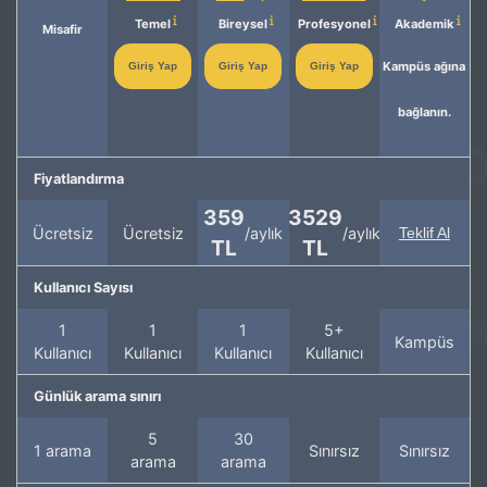
Temel
Bireysel
Profesyonel
Akademik
Misafir
Kampüs ağına
Giriş Yap
Giriş Yap
Giriş Yap
bağlanın.
Fiyatlandırma
359
3529
Ücretsiz
Ücretsiz
/aylık
/aylık
Teklif Al
TL
TL
Kullanıcı Sayısı
1
1
1
5+
Kampüs
Kullanıcı
Kullanıcı
Kullanıcı
Kullanıcı
Günlük arama sınırı
5
30
1 arama
Sınırsız
Sınırsız
arama
arama