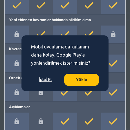
Yeni eklenen kavramlar hakkında bildirim alma
Mobil uygulamada kullanım
Kavram önerme
daha kolay. Google Play'e
yönlendirilmek ister misiniz?
Örnek cümleler
İptal Et
Yükle
Açıklamalar