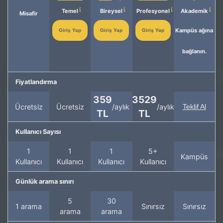
Temel
Bireysel
Profesyonel
Akademik
Misafir
Kampüs ağına
Giriş Yap
Giriş Yap
Giriş Yap
bağlanın.
Fiyatlandırma
359
3529
Ücretsiz
Ücretsiz
/aylık
/aylık
Teklif Al
TL
TL
Kullanıcı Sayısı
1
1
1
5+
Kampüs
Kullanıcı
Kullanıcı
Kullanıcı
Kullanıcı
Günlük arama sınırı
5
30
1 arama
Sınırsız
Sınırsız
arama
arama