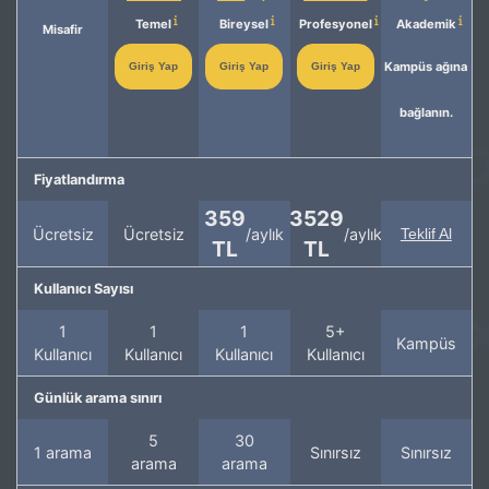
Temel
Bireysel
Profesyonel
Akademik
Misafir
Kampüs ağına
Giriş Yap
Giriş Yap
Giriş Yap
bağlanın.
Fiyatlandırma
359
3529
Ücretsiz
Ücretsiz
/aylık
/aylık
Teklif Al
TL
TL
Kullanıcı Sayısı
1
1
1
5+
Kampüs
Kullanıcı
Kullanıcı
Kullanıcı
Kullanıcı
Günlük arama sınırı
5
30
1 arama
Sınırsız
Sınırsız
arama
arama