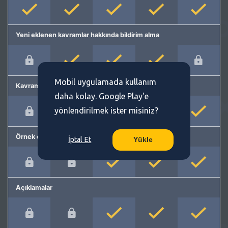
Yeni eklenen kavramlar hakkında bildirim alma
Mobil uygulamada kullanım
Kavram önerme
daha kolay. Google Play'e
yönlendirilmek ister misiniz?
Örnek cümleler
İptal Et
Yükle
Açıklamalar