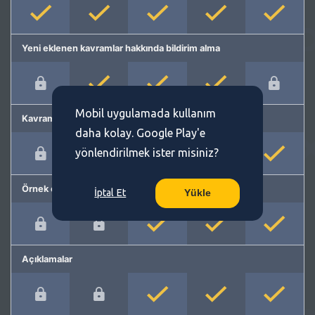
Yeni eklenen kavramlar hakkında bildirim alma
Mobil uygulamada kullanım
Kavram önerme
daha kolay. Google Play'e
yönlendirilmek ister misiniz?
Örnek cümleler
İptal Et
Yükle
Açıklamalar