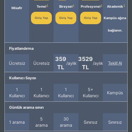
Temel
Bireysel
Profesyonel
Akademik
Misafir
Kampüs ağına
Giriş Yap
Giriş Yap
Giriş Yap
bağlanın.
Fiyatlandırma
359
3529
Ücretsiz
Ücretsiz
/aylık
/aylık
Teklif Al
TL
TL
Kullanıcı Sayısı
1
1
1
5+
Kampüs
Kullanıcı
Kullanıcı
Kullanıcı
Kullanıcı
Günlük arama sınırı
5
30
1 arama
Sınırsız
Sınırsız
arama
arama