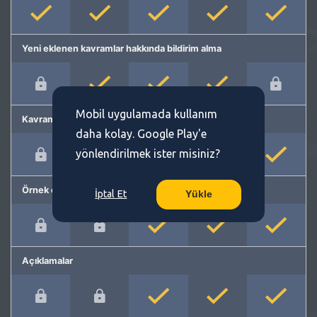
Yeni eklenen kavramlar hakkında bildirim alma
Mobil uygulamada kullanım
Kavram önerme
daha kolay. Google Play'e
yönlendirilmek ister misiniz?
Örnek cümleler
İptal Et
Yükle
Açıklamalar