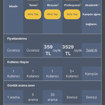
Temel
Bireysel
Profesyonel
Akademik
Misafir
Kampüs ağına
Giriş Yap
Giriş Yap
Giriş Yap
bağlanın.
Fiyatlandırma
359
3529
Ücretsiz
Ücretsiz
/aylık
/aylık
Teklif Al
TL
TL
Kullanıcı Sayısı
1
1
1
5+
Kampüs
Kullanıcı
Kullanıcı
Kullanıcı
Kullanıcı
Günlük arama sınırı
5
30
1 arama
Sınırsız
Sınırsız
arama
arama