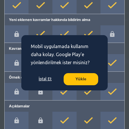
Yeni eklenen kavramlar hakkında bildirim alma
Mobil uygulamada kullanım
Kavram önerme
daha kolay. Google Play'e
yönlendirilmek ister misiniz?
Örnek cümleler
İptal Et
Yükle
Açıklamalar