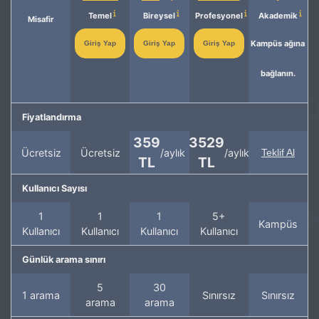
Temel
Bireysel
Profesyonel
Akademik
Misafir
Kampüs ağına
Giriş Yap
Giriş Yap
Giriş Yap
bağlanın.
Fiyatlandırma
359
3529
Ücretsiz
Ücretsiz
/aylık
/aylık
Teklif Al
TL
TL
Kullanıcı Sayısı
1
1
1
5+
Kampüs
Kullanıcı
Kullanıcı
Kullanıcı
Kullanıcı
Günlük arama sınırı
5
30
1 arama
Sınırsız
Sınırsız
arama
arama