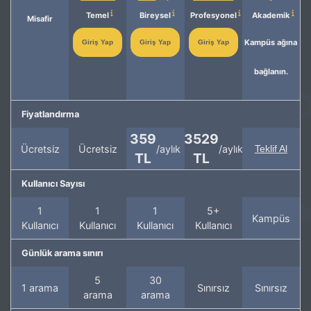
Temel
Bireysel
Profesyonel
Akademik
Misafir
Kampüs ağına
Giriş Yap
Giriş Yap
Giriş Yap
bağlanın.
Fiyatlandırma
359
3529
Ücretsiz
Ücretsiz
/aylık
/aylık
Teklif Al
TL
TL
Kullanıcı Sayısı
1
1
1
5+
Kampüs
Kullanıcı
Kullanıcı
Kullanıcı
Kullanıcı
Günlük arama sınırı
5
30
1 arama
Sınırsız
Sınırsız
arama
arama