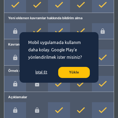
Yeni eklenen kavramlar hakkında bildirim alma
Mobil uygulamada kullanım
Kavram önerme
daha kolay. Google Play'e
yönlendirilmek ister misiniz?
Örnek cümleler
İptal Et
Yükle
Açıklamalar