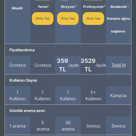
Temel
Bireysel
Profesyonel
Akademik
Misafir
Kampüs ağına
Giriş Yap
Giriş Yap
Giriş Yap
bağlanın.
Fiyatlandırma
359
3529
Ücretsiz
Ücretsiz
/aylık
/aylık
Teklif Al
TL
TL
Kullanıcı Sayısı
1
1
1
5+
Kampüs
Kullanıcı
Kullanıcı
Kullanıcı
Kullanıcı
Günlük arama sınırı
5
30
1 arama
Sınırsız
Sınırsız
arama
arama