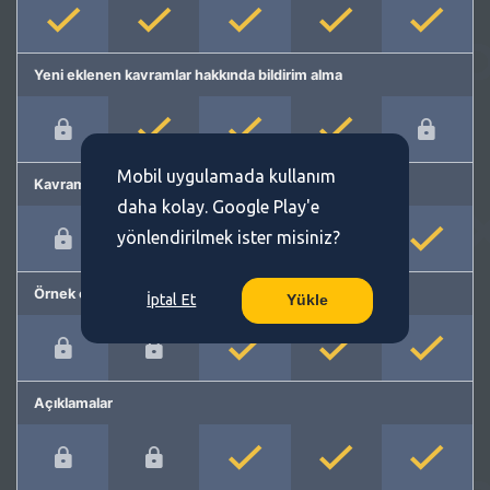
Yeni eklenen kavramlar hakkında bildirim alma
Mobil uygulamada kullanım
Kavram önerme
daha kolay. Google Play'e
yönlendirilmek ister misiniz?
Örnek cümleler
İptal Et
Yükle
Açıklamalar