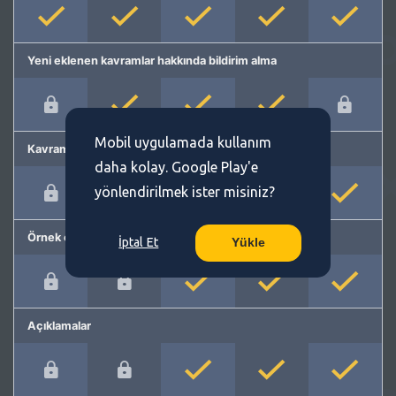
Yeni eklenen kavramlar hakkında bildirim alma
Mobil uygulamada kullanım
Kavram önerme
daha kolay. Google Play'e
yönlendirilmek ister misiniz?
Örnek cümleler
İptal Et
Yükle
Açıklamalar