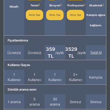
Temel
Bireysel
Profesyonel
Akademik
Misafir
Kampüs ağına
Giriş Yap
Giriş Yap
Giriş Yap
bağlanın.
Fiyatlandırma
359
3529
Ücretsiz
Ücretsiz
/aylık
/aylık
Teklif Al
TL
TL
Kullanıcı Sayısı
1
1
1
5+
Kampüs
Kullanıcı
Kullanıcı
Kullanıcı
Kullanıcı
Günlük arama sınırı
5
30
1 arama
Sınırsız
Sınırsız
arama
arama