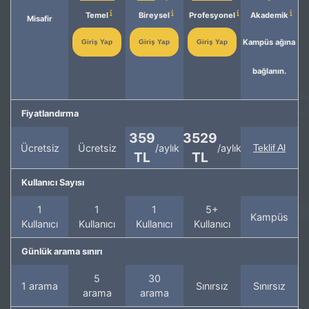
Temel
Bireysel
Profesyonel
Akademik
Misafir
Kampüs ağına
Giriş Yap
Giriş Yap
Giriş Yap
bağlanın.
Fiyatlandırma
359
3529
Ücretsiz
Ücretsiz
/aylık
/aylık
Teklif Al
TL
TL
Kullanıcı Sayısı
1
1
1
5+
Kampüs
Kullanıcı
Kullanıcı
Kullanıcı
Kullanıcı
Günlük arama sınırı
5
30
1 arama
Sınırsız
Sınırsız
arama
arama