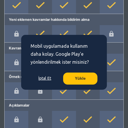
Yeni eklenen kavramlar hakkında bildirim alma
Mobil uygulamada kullanım
Kavram önerme
daha kolay. Google Play'e
yönlendirilmek ister misiniz?
Örnek cümleler
İptal Et
Yükle
Açıklamalar