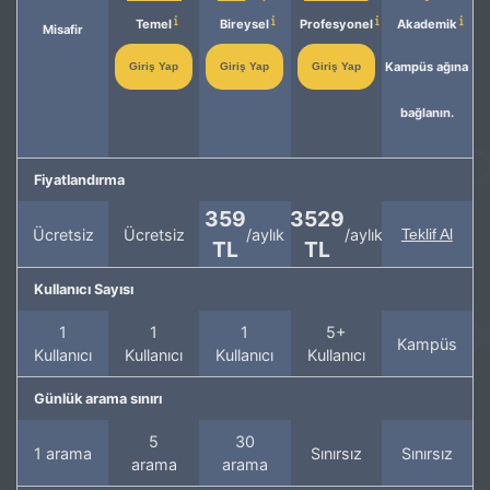
Temel
Bireysel
Profesyonel
Akademik
Misafir
Kampüs ağına
Giriş Yap
Giriş Yap
Giriş Yap
bağlanın.
Fiyatlandırma
359
3529
Ücretsiz
Ücretsiz
/aylık
/aylık
Teklif Al
TL
TL
Kullanıcı Sayısı
1
1
1
5+
Kampüs
Kullanıcı
Kullanıcı
Kullanıcı
Kullanıcı
Günlük arama sınırı
5
30
1 arama
Sınırsız
Sınırsız
arama
arama