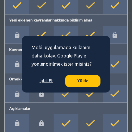
Yeni eklenen kavramlar hakkında bildirim alma
Mobil uygulamada kullanım
Kavram önerme
daha kolay. Google Play'e
yönlendirilmek ister misiniz?
Örnek cümleler
İptal Et
Yükle
Açıklamalar