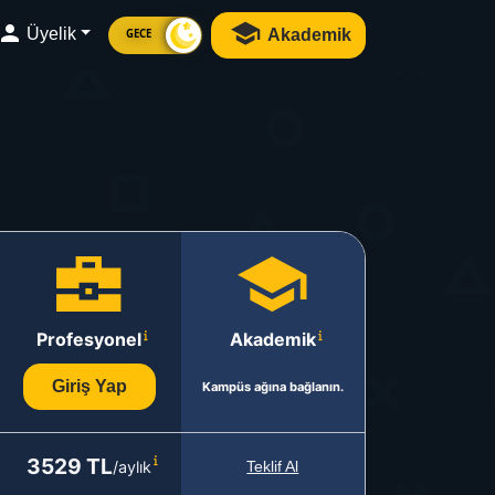
Üyelik
Akademik
GECE
Profesyonel
Akademik
Giriş Yap
Kampüs ağına bağlanın.
3529 TL
/aylık
Teklif Al