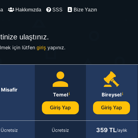
ma
Hakkımızda
SSS
Bize Yazın
inize ulaştınız.
mek için lütfen
yapınız.
giriş
Misafir
Temel
Bireysel
Giriş Yap
Giriş Yap
359 TL
Ücretsiz
Ücretsiz
/aylık