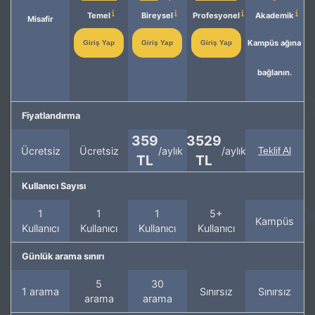
Temel
Bireysel
Profesyonel
Akademik
Misafir
Kampüs ağına
Giriş Yap
Giriş Yap
Giriş Yap
bağlanın.
Fiyatlandırma
359
3529
Ücretsiz
Ücretsiz
/aylık
/aylık
Teklif Al
TL
TL
Kullanıcı Sayısı
1
1
1
5+
Kampüs
Kullanıcı
Kullanıcı
Kullanıcı
Kullanıcı
Günlük arama sınırı
5
30
1 arama
Sınırsız
Sınırsız
arama
arama