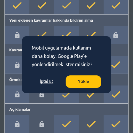
Yeni eklenen kavramlar hakkında bildirim alma
Mobil uygulamada kullanım
Kavram önerme
daha kolay. Google Play'e
yönlendirilmek ister misiniz?
Örnek cümleler
İptal Et
Yükle
Açıklamalar