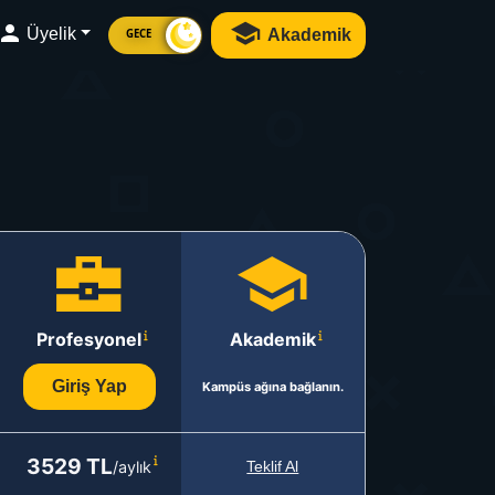
Üyelik
Akademik
GECE
Profesyonel
Akademik
Giriş Yap
Kampüs ağına bağlanın.
3529 TL
/aylık
Teklif Al