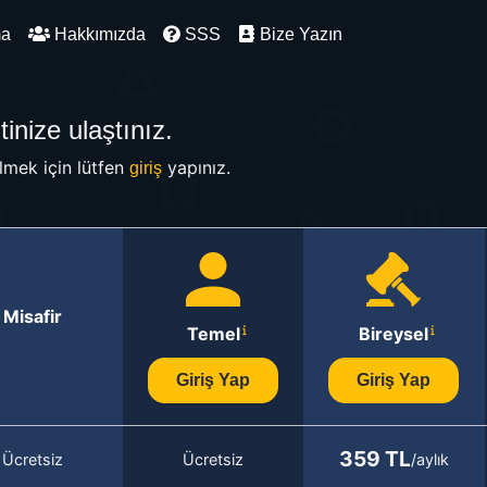
ma
Hakkımızda
SSS
Bize Yazın
inize ulaştınız.
mek için lütfen
yapınız.
giriş
Misafir
Temel
Bireysel
Giriş Yap
Giriş Yap
359 TL
Ücretsiz
Ücretsiz
/aylık