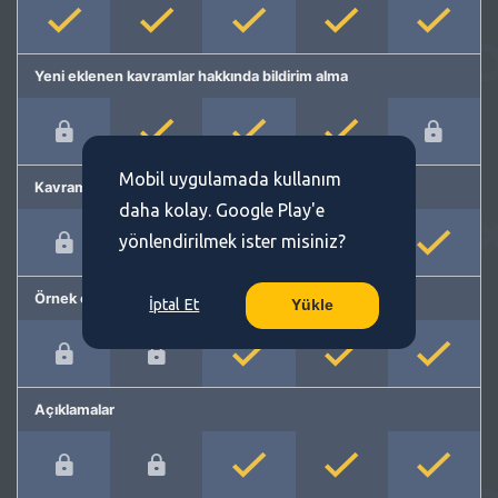
Yeni eklenen kavramlar hakkında bildirim alma
Mobil uygulamada kullanım
Kavram önerme
daha kolay. Google Play'e
yönlendirilmek ister misiniz?
Örnek cümleler
İptal Et
Yükle
Açıklamalar