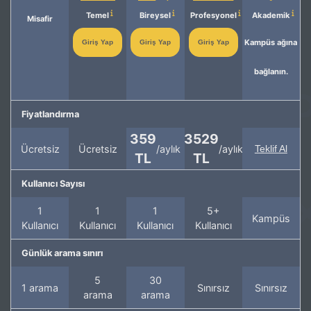
Temel
Bireysel
Profesyonel
Akademik
Misafir
Kampüs ağına
Giriş Yap
Giriş Yap
Giriş Yap
bağlanın.
Fiyatlandırma
359
3529
Ücretsiz
Ücretsiz
/aylık
/aylık
Teklif Al
TL
TL
Kullanıcı Sayısı
1
1
1
5+
Kampüs
Kullanıcı
Kullanıcı
Kullanıcı
Kullanıcı
Günlük arama sınırı
5
30
1 arama
Sınırsız
Sınırsız
arama
arama