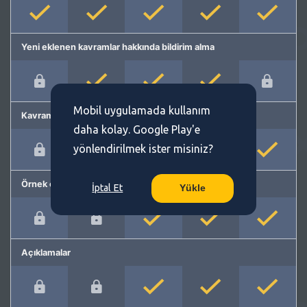
Yeni eklenen kavramlar hakkında bildirim alma
Mobil uygulamada kullanım
Kavram önerme
daha kolay. Google Play'e
yönlendirilmek ister misiniz?
Örnek cümleler
İptal Et
Yükle
Açıklamalar