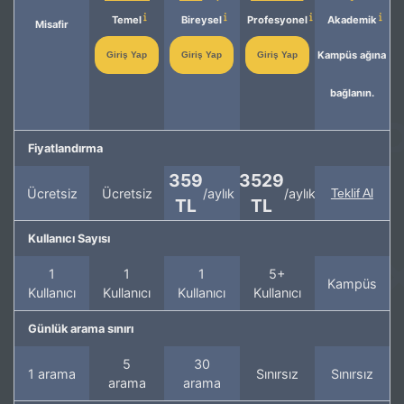
Temel
Bireysel
Profesyonel
Akademik
Misafir
Kampüs ağına
Giriş Yap
Giriş Yap
Giriş Yap
bağlanın.
Fiyatlandırma
359
3529
Ücretsiz
Ücretsiz
/aylık
/aylık
Teklif Al
TL
TL
Kullanıcı Sayısı
1
1
1
5+
Kampüs
Kullanıcı
Kullanıcı
Kullanıcı
Kullanıcı
Günlük arama sınırı
5
30
1 arama
Sınırsız
Sınırsız
arama
arama