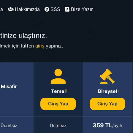
ma
Hakkımızda
SSS
Bize Yazın
inize ulaştınız.
mek için lütfen
yapınız.
giriş
Misafir
Temel
Bireysel
Giriş Yap
Giriş Yap
359 TL
Ücretsiz
Ücretsiz
/aylık