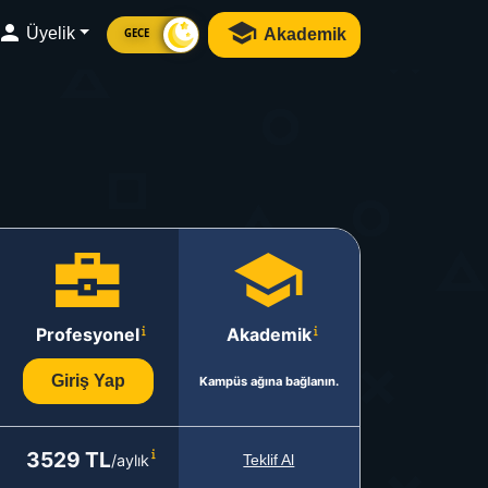
Üyelik
Akademik
GECE
Profesyonel
Akademik
Giriş Yap
Kampüs ağına bağlanın.
3529 TL
/aylık
Teklif Al