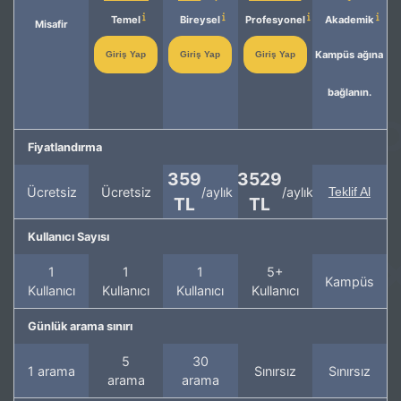
Temel
Bireysel
Profesyonel
Akademik
Misafir
Kampüs ağına
Giriş Yap
Giriş Yap
Giriş Yap
bağlanın.
Fiyatlandırma
359
3529
Ücretsiz
Ücretsiz
/aylık
/aylık
Teklif Al
TL
TL
Kullanıcı Sayısı
1
1
1
5+
Kampüs
Kullanıcı
Kullanıcı
Kullanıcı
Kullanıcı
Günlük arama sınırı
5
30
1 arama
Sınırsız
Sınırsız
arama
arama