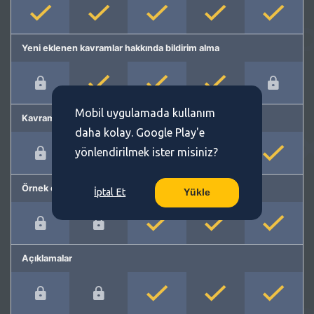
Yeni eklenen kavramlar hakkında bildirim alma
Mobil uygulamada kullanım
Kavram önerme
daha kolay. Google Play'e
yönlendirilmek ister misiniz?
Örnek cümleler
İptal Et
Yükle
Açıklamalar