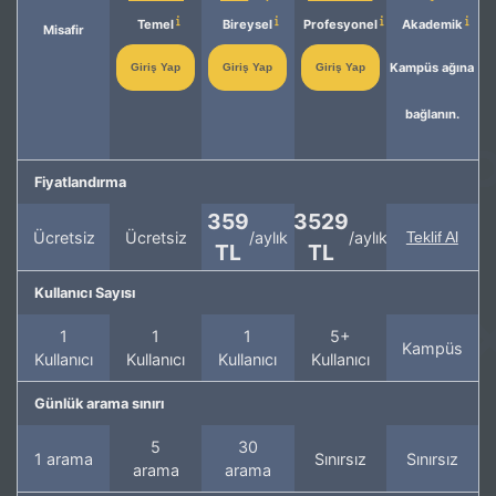
Temel
Bireysel
Profesyonel
Akademik
Misafir
Kampüs ağına
Giriş Yap
Giriş Yap
Giriş Yap
bağlanın.
Fiyatlandırma
359
3529
Ücretsiz
Ücretsiz
/aylık
/aylık
Teklif Al
TL
TL
Kullanıcı Sayısı
1
1
1
5+
Kampüs
Kullanıcı
Kullanıcı
Kullanıcı
Kullanıcı
Günlük arama sınırı
5
30
1 arama
Sınırsız
Sınırsız
arama
arama