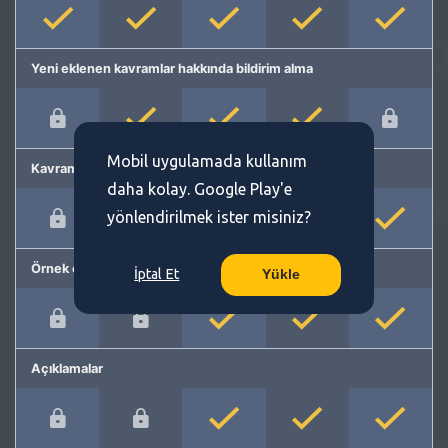
Yeni eklenen kavramlar hakkında bildirim alma
Mobil uygulamada kullanım
Kavram önerme
daha kolay. Google Play'e
yönlendirilmek ister misiniz?
Örnek cümleler
İptal Et
Yükle
Açıklamalar