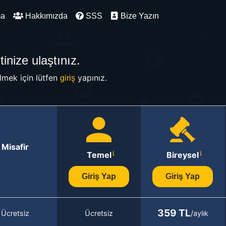
ma
Hakkımızda
SSS
Bize Yazın
inize ulaştınız.
mek için lütfen
yapınız.
giriş
Misafir
Temel
Bireysel
Giriş Yap
Giriş Yap
359 TL
Ücretsiz
Ücretsiz
/aylık