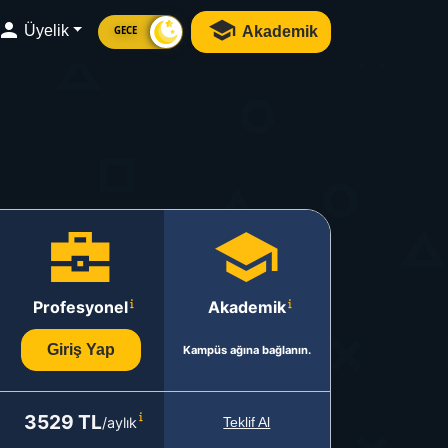
Üyelik
Akademik
GECE
Profesyonel
Akademik
Giriş Yap
Kampüs ağına bağlanın.
3529 TL
/aylık
Teklif Al