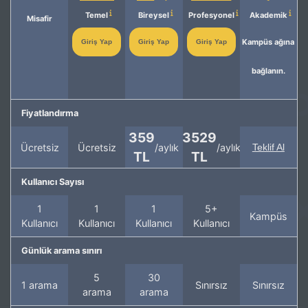
Temel
Bireysel
Profesyonel
Akademik
Misafir
Kampüs ağına
Giriş Yap
Giriş Yap
Giriş Yap
bağlanın.
Fiyatlandırma
359
3529
Ücretsiz
Ücretsiz
/aylık
/aylık
Teklif Al
TL
TL
Kullanıcı Sayısı
1
1
1
5+
Kampüs
Kullanıcı
Kullanıcı
Kullanıcı
Kullanıcı
Günlük arama sınırı
5
30
1 arama
Sınırsız
Sınırsız
arama
arama