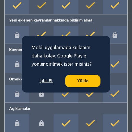
Yeni eklenen kavramlar hakkında bildirim alma
Mobil uygulamada kullanım
Kavram önerme
daha kolay. Google Play'e
yönlendirilmek ister misiniz?
Örnek cümleler
İptal Et
Yükle
Açıklamalar