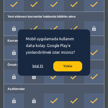
Yeni eklenen kavramlar hakkında bildirim alma
Mobil uygulamada kullanım
Kavram önerme
daha kolay. Google Play'e
yönlendirilmek ister misiniz?
Örnek cümleler
İptal Et
Yükle
Açıklamalar