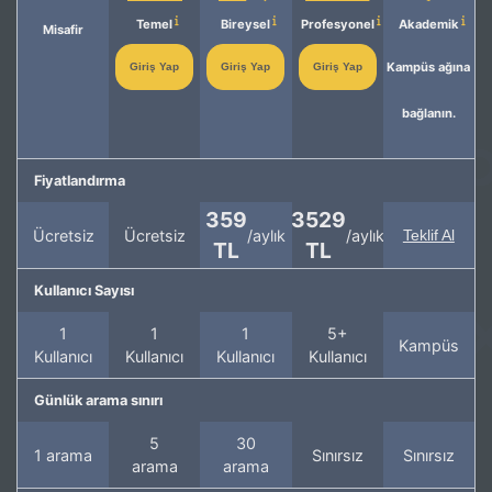
Temel
Bireysel
Profesyonel
Akademik
Misafir
Kampüs ağına
Giriş Yap
Giriş Yap
Giriş Yap
bağlanın.
Fiyatlandırma
359
3529
Ücretsiz
Ücretsiz
/aylık
/aylık
Teklif Al
TL
TL
Kullanıcı Sayısı
1
1
1
5+
Kampüs
Kullanıcı
Kullanıcı
Kullanıcı
Kullanıcı
Günlük arama sınırı
5
30
1 arama
Sınırsız
Sınırsız
arama
arama