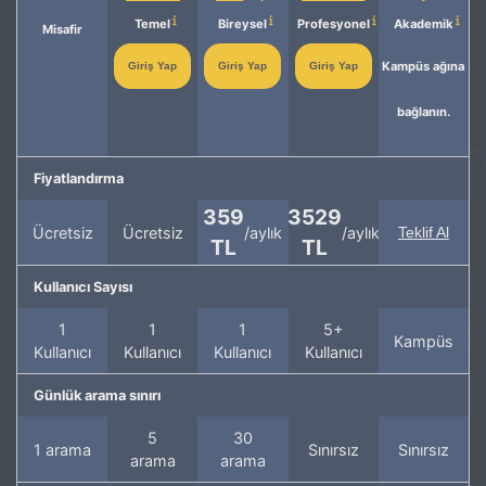
Temel
Bireysel
Profesyonel
Akademik
Misafir
Kampüs ağına
Giriş Yap
Giriş Yap
Giriş Yap
bağlanın.
Fiyatlandırma
359
3529
Ücretsiz
Ücretsiz
/aylık
/aylık
Teklif Al
TL
TL
Kullanıcı Sayısı
1
1
1
5+
Kampüs
Kullanıcı
Kullanıcı
Kullanıcı
Kullanıcı
Günlük arama sınırı
5
30
1 arama
Sınırsız
Sınırsız
arama
arama