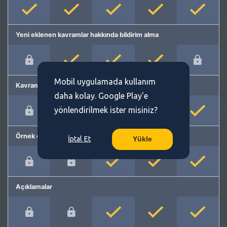
Yeni eklenen kavramlar hakkında bildirim alma
Mobil uygulamada kullanım
Kavram önerme
daha kolay. Google Play'e
yönlendirilmek ister misiniz?
Örnek cümleler
İptal Et
Yükle
Açıklamalar