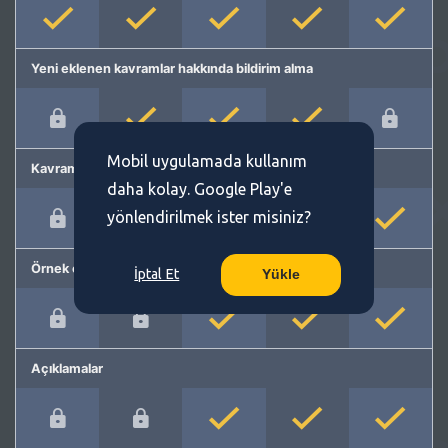
Yeni eklenen kavramlar hakkında bildirim alma
Mobil uygulamada kullanım
Kavram önerme
daha kolay. Google Play'e
yönlendirilmek ister misiniz?
Örnek cümleler
İptal Et
Yükle
Açıklamalar