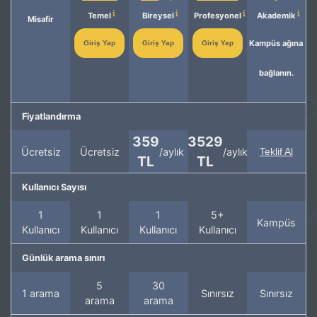
Temel
Bireysel
Profesyonel
Akademik
Misafir
Kampüs ağına
Giriş Yap
Giriş Yap
Giriş Yap
bağlanın.
Fiyatlandırma
359
3529
Ücretsiz
Ücretsiz
/aylık
/aylık
Teklif Al
TL
TL
Kullanıcı Sayısı
1
1
1
5+
Kampüs
Kullanıcı
Kullanıcı
Kullanıcı
Kullanıcı
Günlük arama sınırı
5
30
1 arama
Sınırsız
Sınırsız
arama
arama