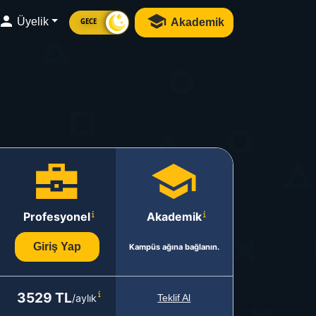
Üyelik
Akademik
GECE
Profesyonel
Akademik
Giriş Yap
Kampüs ağına bağlanın.
3529 TL
/aylık
Teklif Al