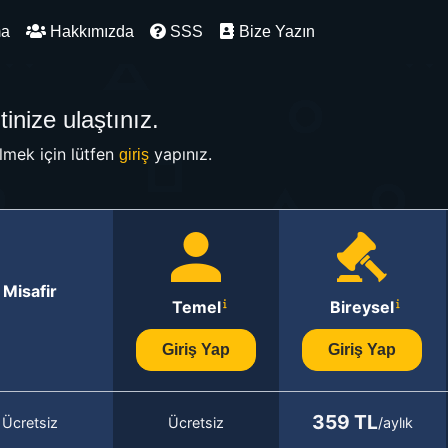
ma
Hakkımızda
SSS
Bize Yazın
inize ulaştınız.
mek için lütfen
yapınız.
giriş
Misafir
Temel
Bireysel
Giriş Yap
Giriş Yap
359 TL
Ücretsiz
Ücretsiz
/aylık