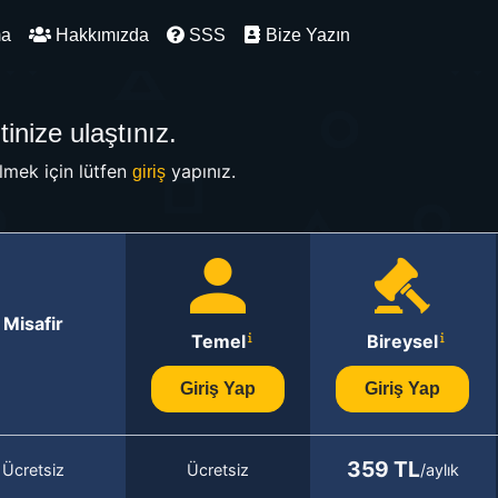
ma
Hakkımızda
SSS
Bize Yazın
inize ulaştınız.
mek için lütfen
yapınız.
giriş
Misafir
Temel
Bireysel
Giriş Yap
Giriş Yap
359 TL
Ücretsiz
Ücretsiz
/aylık