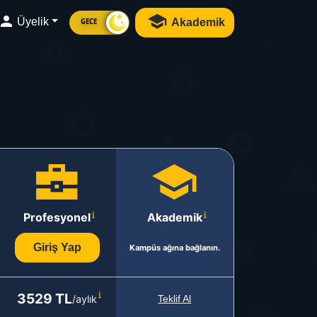
Üyelik
Akademik
GECE
Profesyonel
Akademik
Giriş Yap
Kampüs ağına bağlanın.
3529 TL
/aylık
Teklif Al