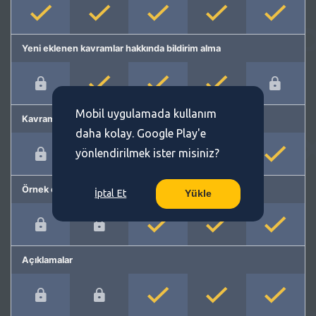
Yeni eklenen kavramlar hakkında bildirim alma
Mobil uygulamada kullanım
Kavram önerme
daha kolay. Google Play'e
yönlendirilmek ister misiniz?
Örnek cümleler
İptal Et
Yükle
Açıklamalar