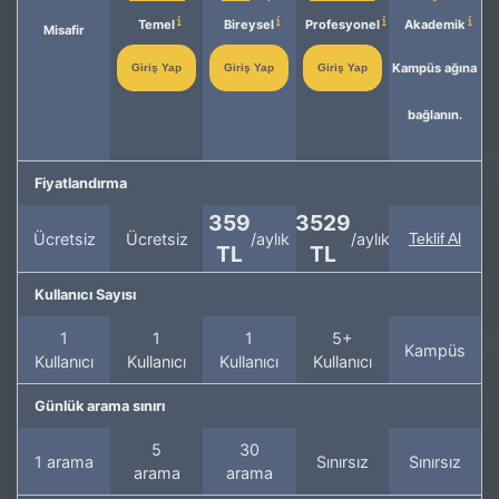
Temel
Bireysel
Profesyonel
Akademik
Misafir
Kampüs ağına
Giriş Yap
Giriş Yap
Giriş Yap
bağlanın.
Fiyatlandırma
359
3529
Ücretsiz
Ücretsiz
/aylık
/aylık
Teklif Al
TL
TL
Kullanıcı Sayısı
1
1
1
5+
Kampüs
Kullanıcı
Kullanıcı
Kullanıcı
Kullanıcı
Günlük arama sınırı
5
30
1 arama
Sınırsız
Sınırsız
arama
arama