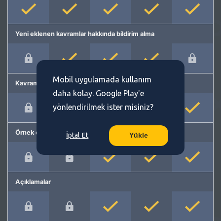
Yeni eklenen kavramlar hakkında bildirim alma
Mobil uygulamada kullanım
Kavram önerme
daha kolay. Google Play'e
yönlendirilmek ister misiniz?
Örnek cümleler
İptal Et
Yükle
Açıklamalar