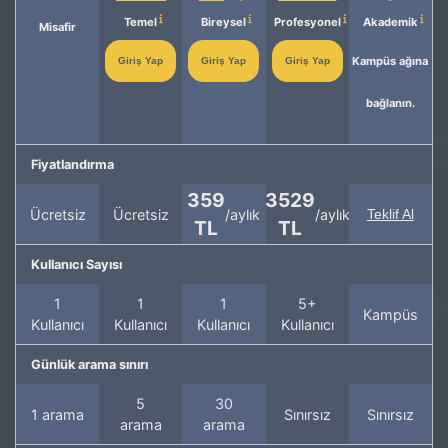
Temel
Bireysel
Profesyonel
Akademik
Misafir
Kampüs ağına
Giriş Yap
Giriş Yap
Giriş Yap
bağlanın.
Fiyatlandırma
359
3529
Ücretsiz
Ücretsiz
/aylık
/aylık
Teklif Al
TL
TL
Kullanıcı Sayısı
1
1
1
5+
Kampüs
Kullanıcı
Kullanıcı
Kullanıcı
Kullanıcı
Günlük arama sınırı
5
30
1 arama
Sınırsız
Sınırsız
arama
arama