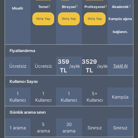
Temel
Bireysel
Profesyonel
Akademik
Misafir
Kampüs ağına
Giriş Yap
Giriş Yap
Giriş Yap
bağlanın.
Fiyatlandırma
359
3529
Ücretsiz
Ücretsiz
/aylık
/aylık
Teklif Al
TL
TL
Kullanıcı Sayısı
1
1
1
5+
Kampüs
Kullanıcı
Kullanıcı
Kullanıcı
Kullanıcı
Günlük arama sınırı
5
30
1 arama
Sınırsız
Sınırsız
arama
arama