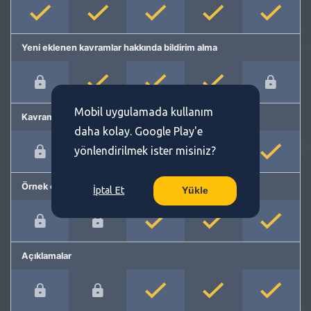
Yeni eklenen kavramlar hakkında bildirim alma
Mobil uygulamada kullanım
Kavram önerme
daha kolay. Google Play'e
yönlendirilmek ister misiniz?
Örnek cümleler
İptal Et
Yükle
Açıklamalar